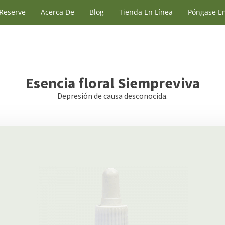
Reserve
Acerca De
Blog
Tienda En Línea
Póngase E
Esencia floral
Siempreviva
Depresión de causa desconocida.