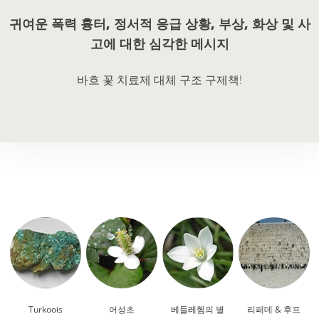
귀여운 폭력 흉터, 정서적 응급 상황, 부상, 화상 및 사
고에 대한 심각한 메시지
바흐 꽃 치료제 대체
구조 구제책
!
Turkoois
어성초
베들레헴의 별
리페데 & 후프