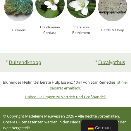
Houttuynnia
Stern von
Turkoois
Liefde & Hoop
Cordata
Bethlehem
"
Duizendknoop
"
Eucalypthus
Blühendes Heilmittel
Eerste Hulp Essenz
10ml von Star Remedies
ist hier
separat erhältlich
.
Haben Sie Fragen zu Vertrieb und Großhandel?
© Copyright Madeleine Meuwessen 2026 – Alle Rechte vorbehalten.
Unsere Blütenessenzen werden in den Niederlanden und dem Rest der
German
Welt hergestellt.