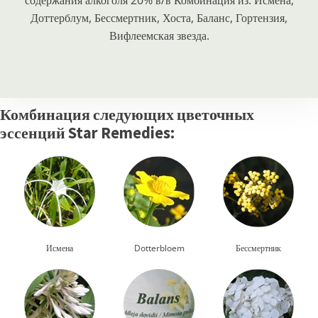
содержания алкоголя 20% в/в Комбинация из: Исмена,
Доттерблум, Бессмертник, Хоста, Баланс, Гортензия,
Вифлеемская звезда.
Комбинация следующих цветочных
эссенций Star Remedies:
Исмена
Dotterbloem
Бессмертник