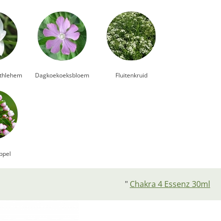
ethlehem
Dagkoekoeksbloem
Fluitenkruid
ppel
"
Chakra 4 Essenz 30ml