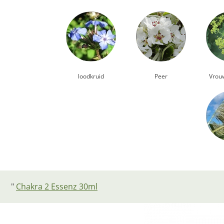
loodkruid
Peer
Vrou
"
Chakra 2 Essenz 30ml