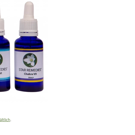
ältlich
.