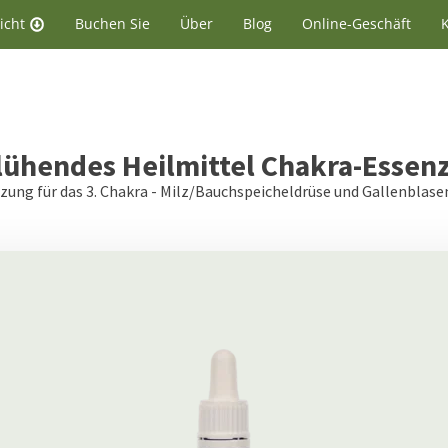
icht
Buchen Sie
Über
Blog
Online-Geschäft
lühendes Heilmittel
Chakra-Essenz
zung für das 3. Chakra - Milz/Bauchspeicheldrüse und Gallenblase